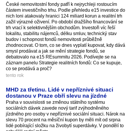
České nemovitostní fondy patří k nejrychleji rostoucím
částem investičního trhu. Podle přehledu e15 investice do
nich loni atakovaly hranici 124 miliard korun a realitní trh
zažil výrazné oživení. Po období dražšího financování se
trh vrací k selektivnějším obchodům. Investoři víc řeší
lokalitu, stabilitu nájemců, délku smluv, technický stav
budov i schopnost fondů nemovitosti průběžně
zhodnocovat. O tom, co se dnes vyplatí kupovat, kdy dává
smysl prodávat a jak se mění strategie fondů, se
debatovalo na e15 REsummitu 2026. Podívejte se na
záznam panelu Strategie realitních fondů: Co se kupuje,
co se prodává a proč?
tento rok
MHD za třetinu. Lidé v nepříznivé situaci
dostanou v Praze obří slevu na jízdné
Praha v souvislosti se změnou státního systému
sociálních dávek zavede nový tarif zvýhodněného
jízdného pro osoby v nepříznivé sociální situaci. Nárok na
slevu 70 procent na měsíční kupon by měli mít od srpna
lidé pobírající složku na živobytí superdávky. V pondělí to