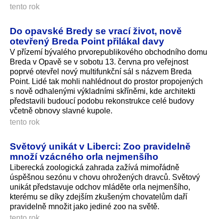
tento rok
Do opavské Bredy se vrací život, nově
otevřený Breda Point přilákal davy
V přízemí bývalého prvorepublikového obchodního domu
Breda v Opavě se v sobotu 13. června pro veřejnost
poprvé otevřel nový multifunkční sál s názvem Breda
Point. Lidé tak mohli nahlédnout do prostor propojených
s nově odhalenými výkladními skříněmi, kde architekti
představili budoucí podobu rekonstrukce celé budovy
včetně obnovy slavné kupole.
tento rok
Světový unikát v Liberci: Zoo pravidelně
množí vzácného orla nejmenšího
Liberecká zoologická zahrada zažívá mimořádně
úspěšnou sezónu v chovu ohrožených dravců. Světový
unikát představuje odchov mláděte orla nejmenšího,
kterému se díky zdejším zkušeným chovatelům daří
pravidelně množit jako jediné zoo na světě.
tento rok