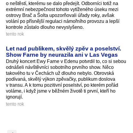
o neštěstí, kterému se dalo předejít. Odborníci totiž na
extrémní nebezpečnost tohoto vytíženého úseku mezi
ostrovy Brač a Šolta upozorňovali úřady roky, avšak
volání po přísnější regulaci námořního provozu a lepší
kontrole zůstalo dlouho nevyslyšeno.
tento rok
Let nad publikem, skvělý zpěv a poselství.
Show Farne by neurazila ani v Las Vegas
Druhý koncert Ewy Farne v Edenu potvrdil to, co si sebou
odnášeli návštěvníci sobotního prvního show. Něco
takového tu v Čechách už dlouho nebylo. Obrovská
podívaná, skvělý výkon zpěvačky, publikum doslova
v transu. A k tomu pozitivní poselství, po kterém pořád
voláme, i když jsme v běžném životě ti první, kteří ho
ignorují.
tento rok