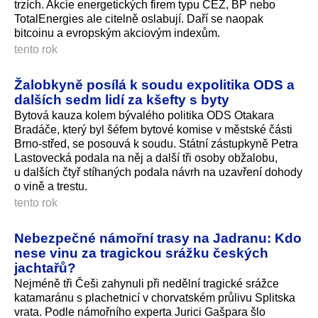
trzích. Akcie energetických firem typu ČEZ, BP nebo
TotalEnergies ale citelně oslabují. Daří se naopak
bitcoinu a evropským akciovým indexům.
tento rok
Žalobkyně posílá k soudu expolitika ODS a
dalších sedm lidí za kšefty s byty
Bytová kauza kolem bývalého politika ODS Otakara
Bradáče, který byl šéfem bytové komise v městské části
Brno-střed, se posouvá k soudu. Státní zástupkyně Petra
Lastovecká podala na něj a další tři osoby obžalobu,
u dalších čtyř stíhaných podala návrh na uzavření dohody
o vině a trestu.
tento rok
Nebezpečné námořní trasy na Jadranu: Kdo
nese vinu za tragickou srážku českých
jachtařů?
Nejméně tři Češi zahynuli při nedělní tragické srážce
katamaránu s plachetnicí v chorvatském průlivu Splitska
vrata. Podle námořního experta Jurici Gašpara šlo