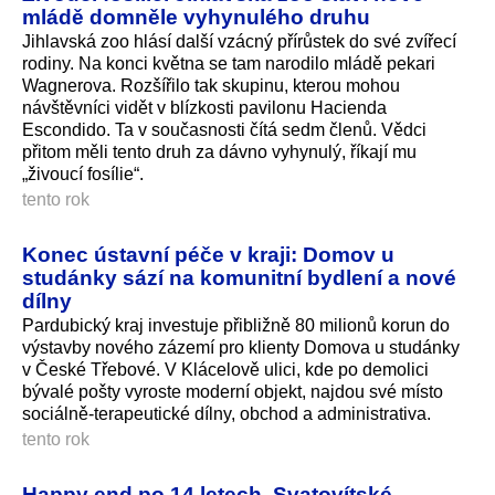
mládě domněle vyhynulého druhu
Jihlavská zoo hlásí další vzácný přírůstek do své zvířecí
rodiny. Na konci května se tam narodilo mládě pekari
Wagnerova. Rozšířilo tak skupinu, kterou mohou
návštěvníci vidět v blízkosti pavilonu Hacienda
Escondido. Ta v současnosti čítá sedm členů. Vědci
přitom měli tento druh za dávno vyhynulý, říkají mu
„živoucí fosílie“.
tento rok
Konec ústavní péče v kraji: Domov u
studánky sází na komunitní bydlení a nové
dílny
Pardubický kraj investuje přibližně 80 milionů korun do
výstavby nového zázemí pro klienty Domova u studánky
v České Třebové. V Klácelově ulici, kde po demolici
bývalé pošty vyroste moderní objekt, najdou své místo
sociálně-terapeutické dílny, obchod a administrativa.
tento rok
Happy end po 14 letech. Svatovítské