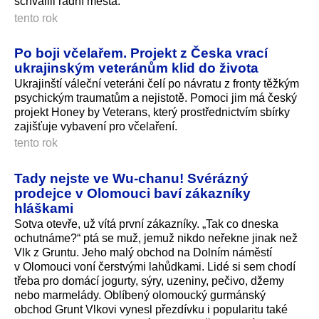
schválili radní města.
tento rok
Po boji včelařem. Projekt z Česka vrací
ukrajinským veteránům klid do života
Ukrajinští váleční veteráni čelí po návratu z fronty těžkým
psychickým traumatům a nejistotě. Pomoci jim má český
projekt Honey by Veterans, který prostřednictvím sbírky
zajišťuje vybavení pro včelaření.
tento rok
Tady nejste ve Wu-chanu! Svérázný
prodejce v Olomouci baví zákazníky
hláškami
Sotva otevře, už vítá první zákazníky. „Tak co dneska
ochutnáme?“ ptá se muž, jemuž nikdo neřekne jinak než
Vlk z Gruntu. Jeho malý obchod na Dolním náměstí
v Olomouci voní čerstvými lahůdkami. Lidé si sem chodí
třeba pro domácí jogurty, sýry, uzeniny, pečivo, džemy
nebo marmelády. Oblíbený olomoucký gurmánský
obchod Grunt Vlkovi vynesl přezdívku i popularitu také