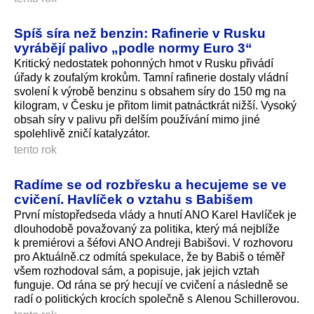
Spíš síra než benzin: Rafinerie v Rusku
vyrábějí palivo „podle normy Euro 3“
Kritický nedostatek pohonných hmot v Rusku přivádí
úřady k zoufalým krokům. Tamní rafinerie dostaly vládní
svolení k výrobě benzinu s obsahem síry do 150 mg na
kilogram, v Česku je přitom limit patnáctkrát nižší. Vysoký
obsah síry v palivu při delším používání mimo jiné
spolehlivě zničí katalyzátor.
tento rok
Radíme se od rozbřesku a hecujeme se ve
cvičení. Havlíček o vztahu s Babišem
První místopředseda vlády a hnutí ANO Karel Havlíček je
dlouhodobě považovaný za politika, který má nejblíže
k premiérovi a šéfovi ANO Andreji Babišovi. V rozhovoru
pro Aktuálně.cz odmítá spekulace, že by Babiš o téměř
všem rozhodoval sám, a popisuje, jak jejich vztah
funguje. Od rána se prý hecují ve cvičení a následně se
radí o politických krocích společně s Alenou Schillerovou.