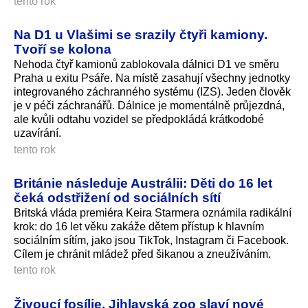
tento rok
Na D1 u Vlašimi se srazily čtyři kamiony.
Tvoří se kolona
Nehoda čtyř kamionů zablokovala dálnici D1 ve směru
Praha u exitu Psáře. Na místě zasahují všechny jednotky
integrovaného záchranného systému (IZS). Jeden člověk
je v péči záchranářů. Dálnice je momentálně průjezdná,
ale kvůli odtahu vozidel se předpokládá krátkodobé
uzavírání.
tento rok
Británie následuje Austrálii: Děti do 16 let
čeká odstřižení od sociálních sítí
Britská vláda premiéra Keira Starmera oznámila radikální
krok: do 16 let věku zakáže dětem přístup k hlavním
sociálním sítím, jako jsou TikTok, Instagram či Facebook.
Cílem je chránit mládež před šikanou a zneužíváním.
tento rok
Živoucí fosílie. Jihlavská zoo slaví nové