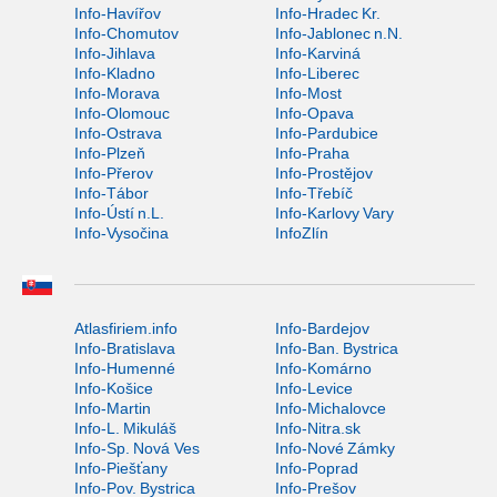
Info-Havířov
Info-Hradec Kr.
Info-Chomutov
Info-Jablonec n.N.
Info-Jihlava
Info-Karviná
Info-Kladno
Info-Liberec
Info-Morava
Info-Most
Info-Olomouc
Info-Opava
Info-Ostrava
Info-Pardubice
Info-Plzeň
Info-Praha
Info-Přerov
Info-Prostějov
Info-Tábor
Info-Třebíč
Info-Ústí n.L.
Info-Karlovy Vary
Info-Vysočina
InfoZlín
Atlasfiriem.info
Info-Bardejov
Info-Bratislava
Info-Ban. Bystrica
Info-Humenné
Info-Komárno
Info-Košice
Info-Levice
Info-Martin
Info-Michalovce
Info-L. Mikuláš
Info-Nitra.sk
Info-Sp. Nová Ves
Info-Nové Zámky
Info-Piešťany
Info-Poprad
Info-Pov. Bystrica
Info-Prešov