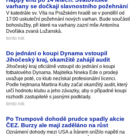
varhany se dočkají slavnostního požehnání
V katedrále sv. Víta na Pražském hradě se v pondělí od
17:00 uskuteční požehnání nových varhan. Bude součástí
bohoslužby, při které na varhany zazní mše Antonína
Dvořáka zvaná Lužanská.
tento rok
Do jednání o koupi Dynama vstoupil
Jihočeský kraj, okamžitě zahájil audit
Jihočeský kraj oficiálně vstoupil do jednání o koupi
fotbalového Dynama. Majitelka Nneka Ede o prodeji
uvažuje poté, co klub nezískal profesionální licenci.
Podle hejtmana Martina Kuby začal okamžitý audit, který
určí hodnotu klubu a jeho závazky, aby o případné koupi
rozhodli zastupitelé s jasnými podklady.
tento rok
Po Trumpově dohodě prudce spadly akcie
ČEZ. Burzy ale mají zaděláno na růst
Oznámení dohody mezi USA a Íránem snížilo napětí na