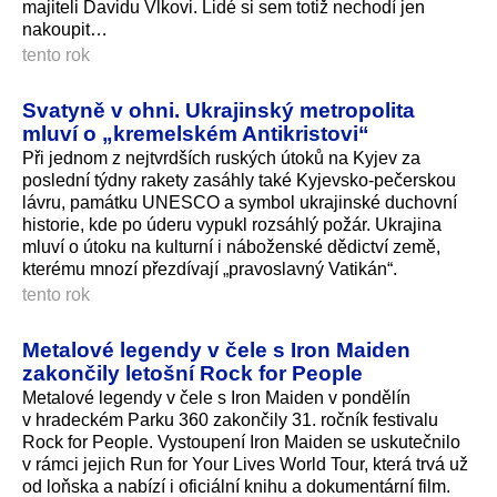
majiteli Davidu Vlkovi. Lidé si sem totiž nechodí jen
nakoupit…
tento rok
Svatyně v ohni. Ukrajinský metropolita
mluví o „kremelském Antikristovi“
Při jednom z nejtvrdších ruských útoků na Kyjev za
poslední týdny rakety zasáhly také Kyjevsko-pečerskou
lávru, památku UNESCO a symbol ukrajinské duchovní
historie, kde po úderu vypukl rozsáhlý požár. Ukrajina
mluví o útoku na kulturní i náboženské dědictví země,
kterému mnozí přezdívají „pravoslavný Vatikán“.
tento rok
Metalové legendy v čele s Iron Maiden
zakončily letošní Rock for People
Metalové legendy v čele s Iron Maiden v pondělín
v hradeckém Parku 360 zakončily 31. ročník festivalu
Rock for People. Vystoupení Iron Maiden se uskutečnilo
v rámci jejich Run for Your Lives World Tour, která trvá už
od loňska a nabízí i oficiální knihu a dokumentární film.