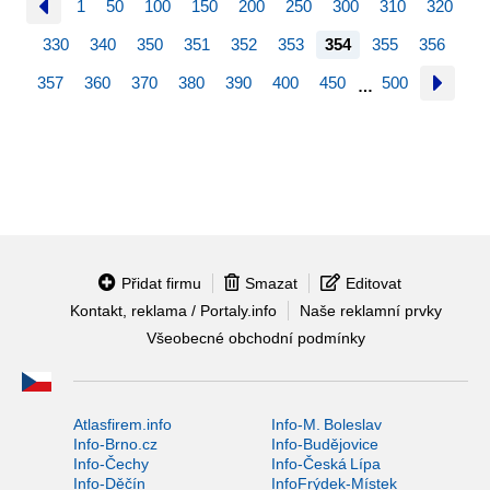
1
50
100
150
200
250
300
310
320
330
340
350
351
352
353
354
355
356
357
360
370
380
390
400
450
500
…
Přidat firmu
Smazat
Editovat
Kontakt, reklama / Portaly.info
Naše reklamní prvky
Všeobecné obchodní podmínky
Atlasfirem.info
Info-M. Boleslav
Info-Brno.cz
Info-Budějovice
Info-Čechy
Info-Česká Lípa
Info-Děčín
InfoFrýdek-Místek